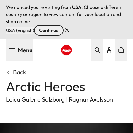
We noticed you're visiting from
USA
. Choose a different
country or region to view content for your location and
shop online.
USA (English)
Continue
Skip
Menu
to
main
Leica logo - Home
content
Back
Arctic Heroes
Leica Galerie Salzburg | Ragnar Axelsson