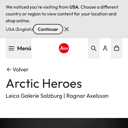
We noticed you're visiting from
USA
. Choose a different
country or region to view content for your location and
shop online.
USA (English)
Continuar
Pasar
Menú
al
contenido
Leica logo - Home
principal
Volver
Arctic Heroes
Leica Galerie Salzburg | Ragnar Axelsson