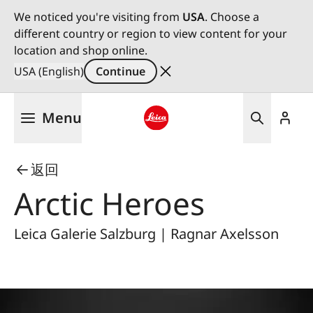
We noticed you're visiting from
USA
. Choose a
different country or region to view content for your
location and shop online.
USA (English)
Continue
Skip
Menu
to
main
Leica logo - Home
content
返回
Arctic Heroes
Leica Galerie Salzburg | Ragnar Axelsson