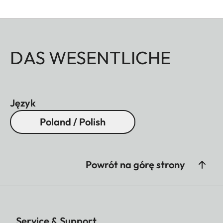
DAS WESENTLICHE
Język
Poland / Polish
Powrót na górę strony
Service & Support