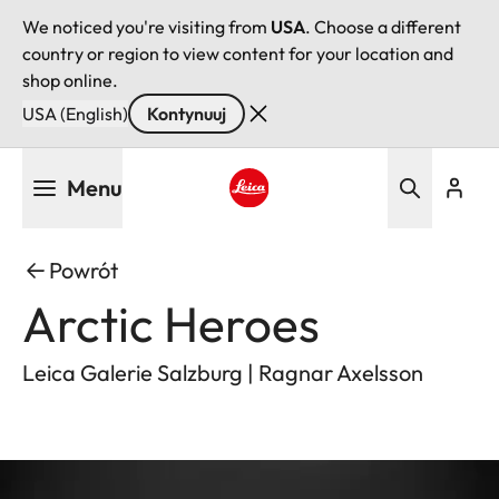
We noticed you're visiting from
USA
. Choose a different
country or region to view content for your location and
shop online.
USA (English)
Kontynuuj
Przejdź
Menu
do
treści
Leica logo - Home
Powrót
Arctic Heroes
Leica Galerie Salzburg | Ragnar Axelsson