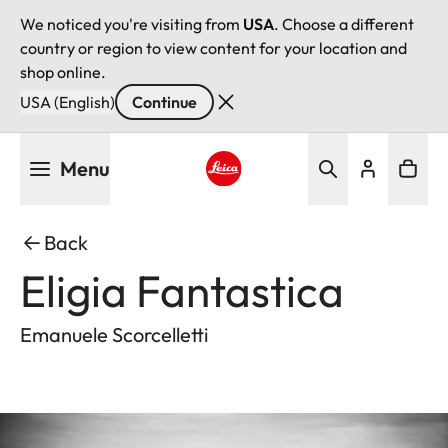
We noticed you're visiting from
USA
. Choose a different
country or region to view content for your location and
shop online.
USA (English)
Continue
Skip
Menu
to
main
Leica logo - Home
content
Back
Eligia Fantastica
Emanuele Scorcelletti