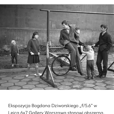
Ekspozycja Bogdana Dziworskiego „f/5.6” w
Leica 6x7 Gallery Warszawa stanowi obszerną,