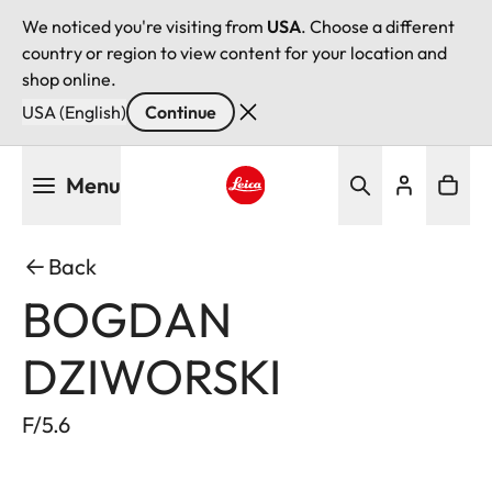
We noticed you're visiting from
USA
. Choose a different
country or region to view content for your location and
shop online.
USA (English)
Continue
Skip
Menu
to
main
Leica logo - Home
content
Back
BOGDAN
DZIWORSKI
F/5.6