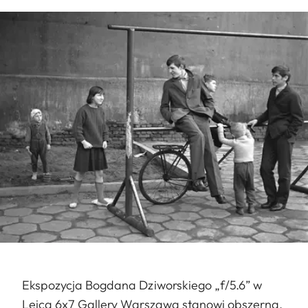
Ekspozycja Bogdana Dziworskiego „f/5.6” w
Leica 6x7 Gallery Warszawa stanowi obszerną,