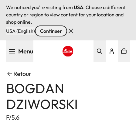
We noticed you're visiting from
USA
. Choose a different
country or region to view content for your location and
shop online.
USA (English)
Continuer
Aller
Menu
au
contenu
Leica logo - Home
principal
Retour
BOGDAN
DZIWORSKI
F/5.6