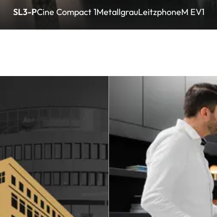
SL3-P
Cine Compact 1
Metallgrau
Leitzphone
M EV1