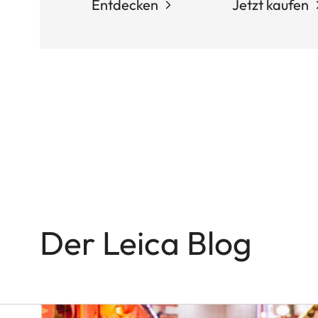
Entdecken
Jetzt kaufen
Q-
KAMERAS
In
the
Name
of
Colour
and
Light
Der Leica Blog
Victor
M.
Perez