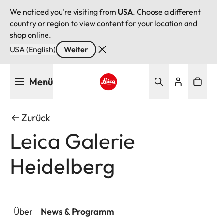
We noticed you're visiting from
USA
. Choose a different
country or region to view content for your location and
shop online.
USA (English)
Weiter
Direkt
Menü
zum
Inhalt
Leica logo - Home
Zurück
Leica Galerie
Heidelberg
Über
News & Programm