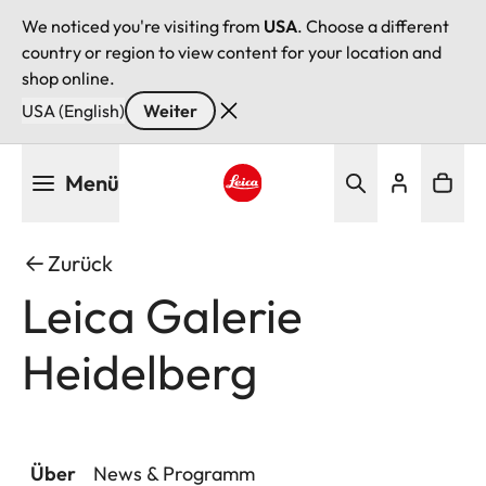
We noticed you're visiting from
USA
. Choose a different
country or region to view content for your location and
shop online.
USA (English)
Weiter
Direkt
Menü
zum
Inhalt
Leica logo - Home
Zurück
Leica Galerie
Heidelberg
Über
News & Programm