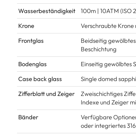
Wasserbeständigkeit
100m | 10ATM (ISO 2
Krone
Verschraubte Krone m
Frontglas
Beidseitig gewölbtes 
Beschichtung
Bodenglas
Einseitig gewölbtes 
Case back glass
Single domed sapphire
Zifferblatt und Zeiger
Zweischichtiges Ziff
Indexe und Zeiger m
Bänder
Verfügbare Optionen
oder integriertes 31