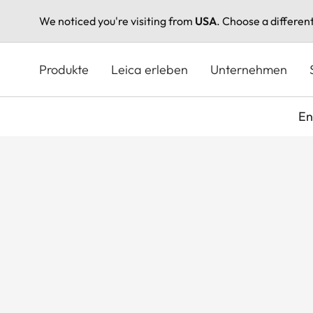
We noticed you're visiting from
USA
. Choose a differen
Direkt
zum
Produkte
Leica erleben
Unternehmen
Inhalt
En