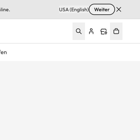
line.
USA (English)
Weiter
fen