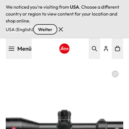
We noticed you're visiting from
USA
. Choose a different
country or region to view content for your location and
shop online.
USA (English)
Weiter
Direkt
Menü
zum
Inhalt
Leica logo - Home