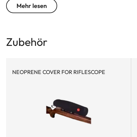
sportlichen Weitschuss bis zum Wettkampf auf
Mehr lesen
extreme Distanzen unter schwierigsten
Bedingungen. Dabei kann sich der Schütze voll und
ganz auf sein Ziel konzentrieren: Die hohe
Lichttransmission von über 90% meistert selbst
Zubehör
herausfordernde Lichtverhältnisse. Und der große
Verstellbereich des Absehens in der ersten Bild-
Ebene ist perfekt auf weiteste Distanzen
ausgelegt.
NEOPRENE COVER FOR RIFLESCOPE
Die werkzeuglose Nullung der Turmskalen sorgt für
den schnellen und flexiblen Einsatz unter extremen
Bedingungen. Dank der Zero-Stopp-Funktion lässt
sich das Leica PRS 5-30x56i schnell und einfach an
die individuellen Anforderungen anpassen. Extrem
robust und kompromisslos aus hochwertigem