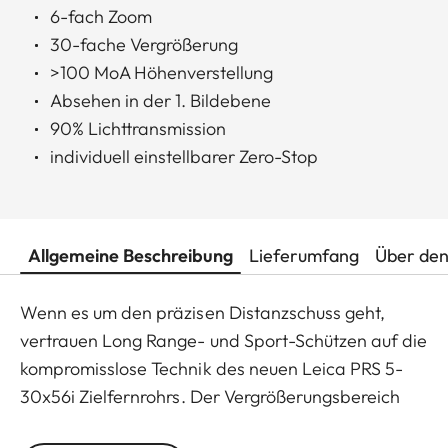
6-fach Zoom
30-fache Vergrößerung
>100 MoA Höhenverstellung
Absehen in der 1. Bildebene
90% Lichttransmission
individuell einstellbarer Zero-Stop
Allgemeine Beschreibung
Lieferumfang
Über den
Wenn es um den präzisen Distanzschuss geht,
vertrauen Long Range- und Sport-Schützen auf die
kompromisslose Technik des neuen Leica PRS 5-
30x56i Zielfernrohrs. Der Vergrößerungsbereich
von 5 bis 30-fach bietet vielseitigen Einsatz vom