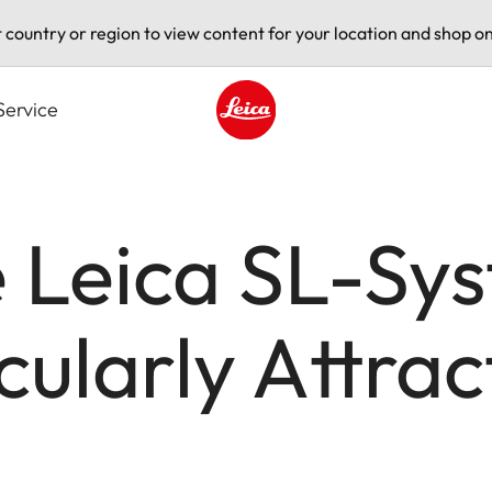
t country or region to view content for your location and shop on
Service
Leica logo - Home
e Leica SL-S
cularly Attrac