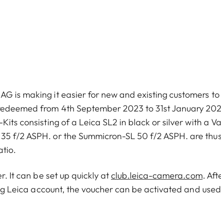
G is making it easier for new and existing customers to
e redeemed from 4th September 2023 to 31st January 20
its consisting of a Leica SL2 in black or silver with a Va
35 f/2 ASPH. or the Summicron-SL 50 f/2 ASPH. are thu
tio.
r. It can be set up quickly at
club.leica-camera.com
. Aft
ting Leica account, the voucher can be activated and used