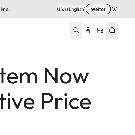
line.
USA (English)
Weiter
ystem Now
tive Price