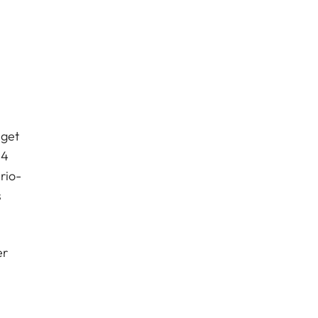
 get
24
rio-
s
er