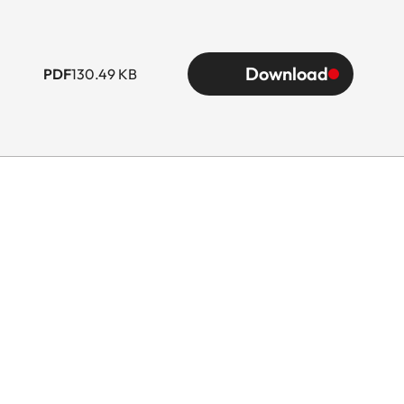
Download
PDF
130.49 KB