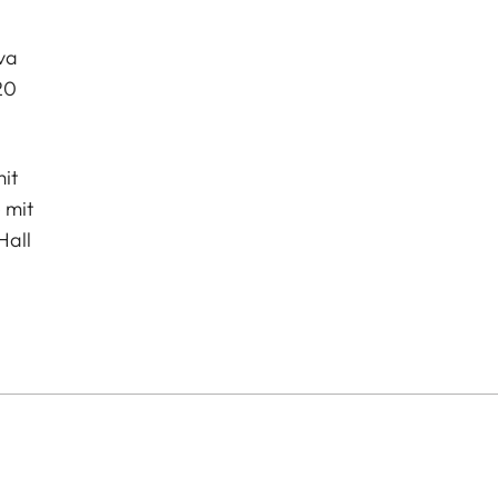
va
20
it
 mit
Hall