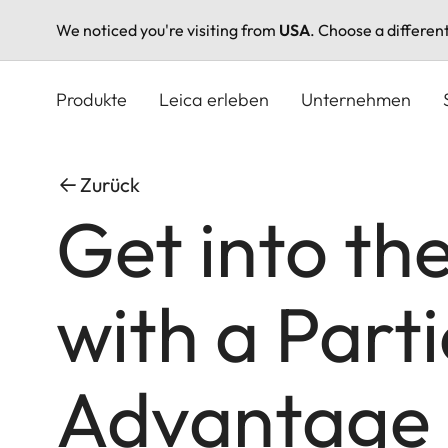
We noticed you're visiting from
USA
. Choose a differen
Direkt
zum
Produkte
Leica erleben
Unternehmen
Inhalt
Zurück
Get into th
with a Parti
Advantage