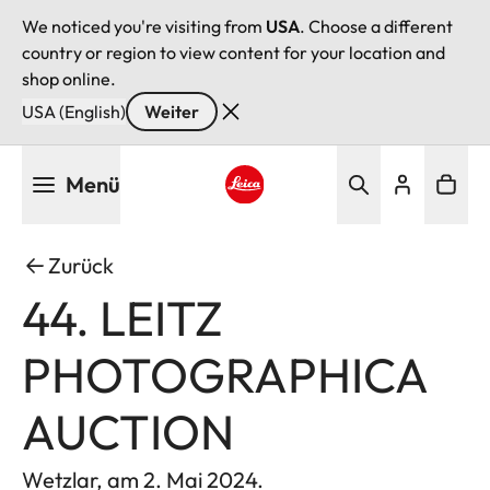
We noticed you're visiting from
USA
. Choose a different
country or region to view content for your location and
shop online.
USA (English)
Weiter
Direkt
Menü
zum
Inhalt
Leica logo - Home
Zurück
44. LEITZ
PHOTOGRAPHICA
AUCTION
Wetzlar, am 2. Mai 2024.