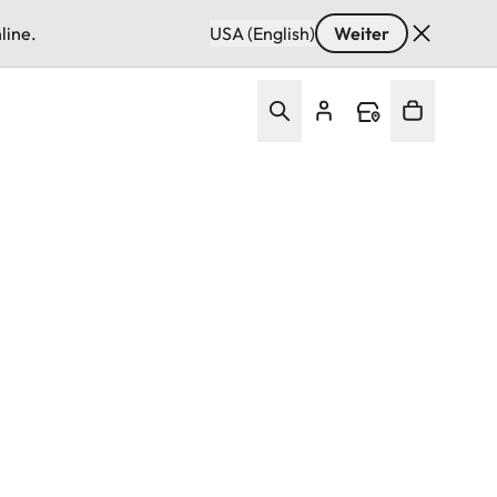
line.
USA (English)
Weiter