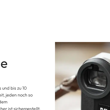
ie
 und bis zu 10
it, jeden noch so
 dem
r ist sichergestellt,