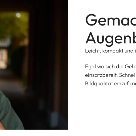
Gemach
Augenb
Leicht, kompakt und
Egal wo sich die Gele
einsatzbereit. Schne
Bildqualität einzufan