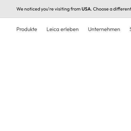
We noticed you're visiting from
USA
. Choose a differen
Direkt
zum
Produkte
Leica erleben
Unternehmen
Inhalt