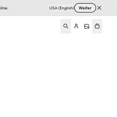
line.
USA (English)
Weiter