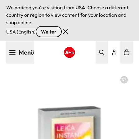
We noticed you're visiting from
USA
. Choose a different
country or region to view content for your location and
shop online.
USA (English)
Weiter
Direkt
Menü
zum
Inhalt
Leica logo - Home