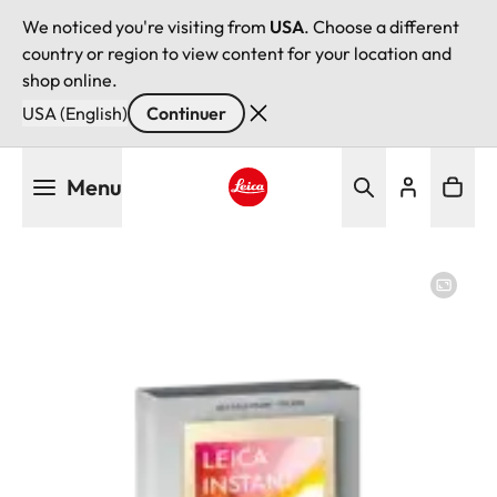
We noticed you're visiting from
USA
. Choose a different
country or region to view content for your location and
shop online.
USA (English)
Continuer
Aller
Menu
au
contenu
Leica logo - Home
principal