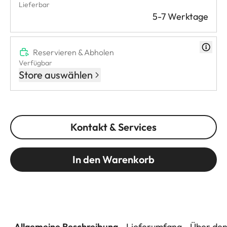
Lieferbar
5-7 Werktage
Reservieren & Abholen
Verfügbar
Store auswählen
Kontakt & Services
In den Warenkorb
Allgemeine Beschreibung
Lieferumfang
Über den