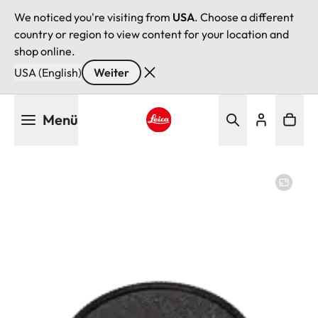
We noticed you're visiting from
USA
. Choose a different
country or region to view content for your location and
shop online.
USA (English)
Weiter
Direkt
Menü
zum
Inhalt
Leica logo - Home