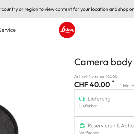
t country or region to view content for your location and shop on
Service
Leica logo - Home
Camera body
Artikel-Nummer 16060
*
CHF 40.00
* inkl.
Lieferung
Lieferbar
Reservieren & Abho
Verfügbar