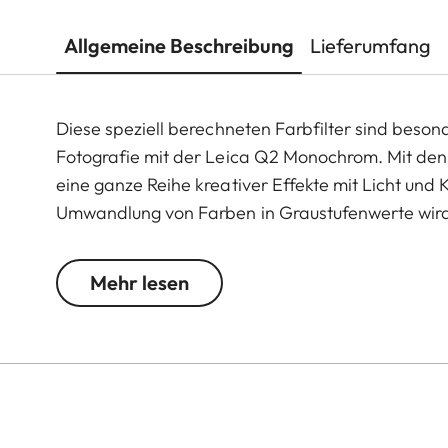
Allgemeine Beschreibung
Lieferumfang
Diese speziell berechneten Farbfilter sind beso
Fotografie mit der Leica Q2 Monochrom. Mit den
eine ganze Reihe kreativer Effekte mit Licht und 
Umwandlung von Farben in Graustufenwerte wird d
seine Komplementärfarbe dunkler. Auf diese Weis
Porträtfotografie einzigartige atmosphärische St
Mehr lesen
Mehrschichtvergütung Reflexionen und sorgt für 