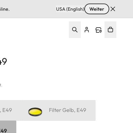
line.
USA (English)
Weiter
49
t.
, E49
Filter Gelb, E49
E49