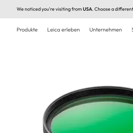
We noticed you're visiting from
USA
. Choose a differen
Direkt
zum
Produkte
Leica erleben
Unternehmen
Inhalt