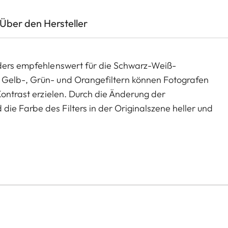
Über den Hersteller
nders empfehlenswert für die Schwarz-Weiß-
 Gelb-, Grün- und Orangefiltern können Fotografen
Kontrast erzielen. Durch die Änderung der
ie Farbe des Filters in der Originalszene heller und
e lassen sich in der Landschafts- und
immungen erzeugen. Gleichzeitig reduziert die
eine hohe Transmission ohne Vignettierung.