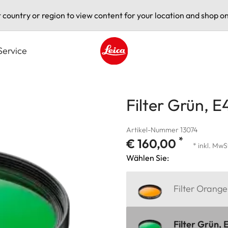
t country or region to view content for your location and shop on
Service
Leica logo - Home
Filter Grün, E
Artikel-Nummer 13074
*
€ 160,00
* inkl. MwS
Wählen Sie:
Filter Orange
Filter Grün, 