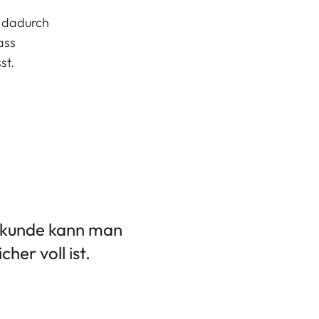
, dadurch
ass
st.
Sekunde kann man
her voll ist.