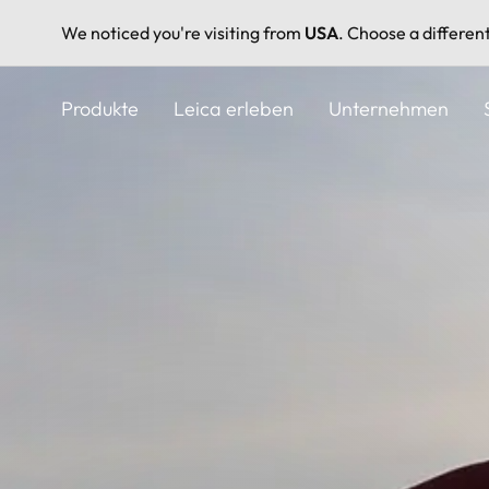
We noticed you're visiting from
USA
. Choose a differen
Direkt
zum
Produkte
Leica erleben
Unternehmen
Inhalt