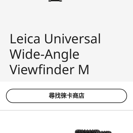
Leica Universal
Wide-Angle
Viewfinder M
尋找徠卡商店