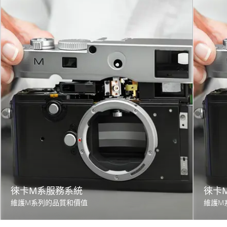
徠卡M系服務系統
徠卡
維護M系列的品質和價值
維護M