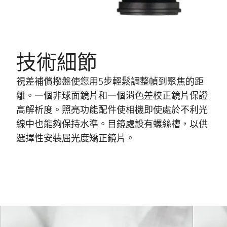
技術細節
視差補償撥盤使您用5步輕鬆調整幀到聚焦的距
離。一個非球面鏡片和一個消色差校正鏡片保證
高解析度。照亮功能配件使相機即使處於不利光
線中也能夠保持水準。目鏡處設有螺絲槽，以供
選擇性安裝屈光度矯正鏡片。