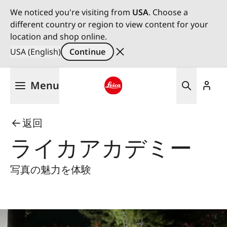
We noticed you're visiting from
USA
. Choose a
different country or region to view content for your
location and shop online.
USA (English)
Continue
Skip
Menu
to
main
Leica logo - Home
content
返回
ライカアカデミー
写真の魅力を体験