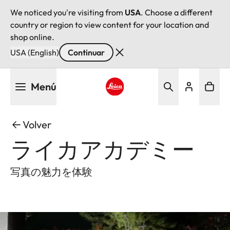
We noticed you're visiting from
USA
. Choose a different
country or region to view content for your location and
shop online.
USA (English)
Continuar
Pasar
Menú
al
contenido
Leica logo - Home
principal
Volver
ライカアカデミー
写真の魅力を体験