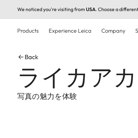
We noticed you're visiting from
USA
. Choose a differen
Skip
to
Products
Experience Leica
Company
S
main
content
Back
ライカアカ
写真の魅力を体験