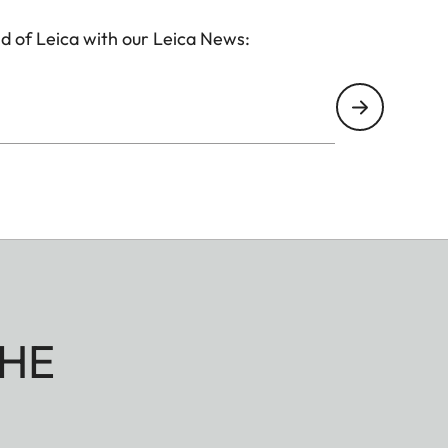
d of Leica with our Leica News:
HE