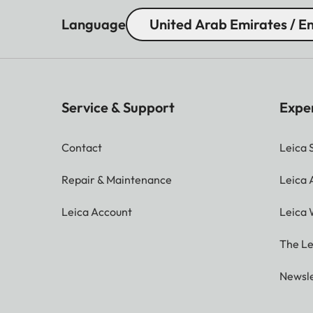
Language
United Arab Emirates / En
Service & Support
Expe
Contact
Leica 
Repair & Maintenance
Leica
Leica Account
Leica 
The Le
Newsle