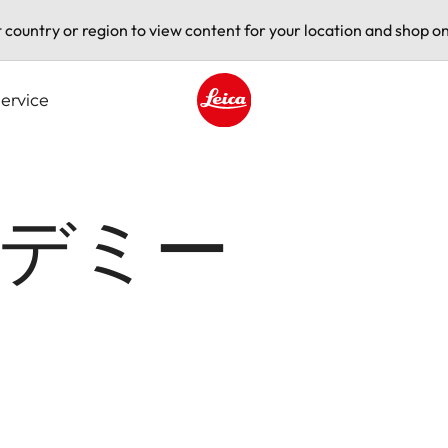
t country or region to view content for your location and shop on
ervice
Leica logo - Home
デミー