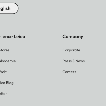
glish
rience Leica
Company
Stores
Corporate
 Akademie
Press & News
Welt
Careers
ica Blog
tter