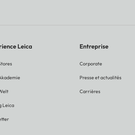
rience Leica
Entreprise
Stores
Corporate
 Akademie
Presse et actualités
Welt
Carrières
g Leica
tter