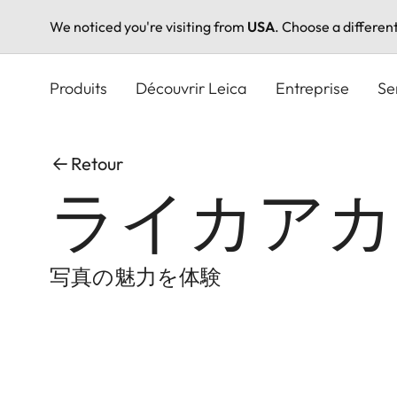
We noticed you're visiting from
USA
. Choose a differen
Aller
au
Produits
Découvrir Leica
Entreprise
Se
contenu
principal
Retour
ライカアカ
写真の魅力を体験