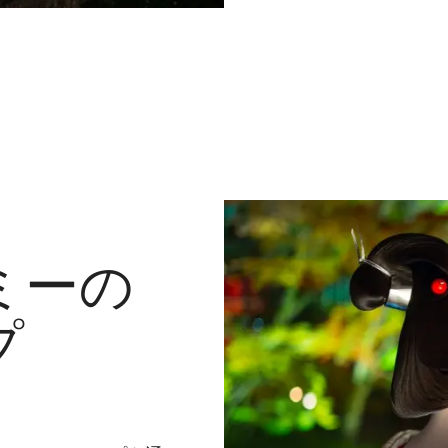
ミーの
プ