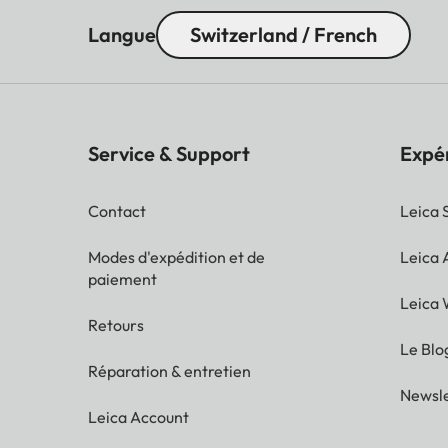
Langue
Switzerland / French
Service & Support
Expé
Contact
Leica 
Modes d'expédition et de
Leica
paiement
Leica 
Retours
Le Blo
Réparation & entretien
Newsle
Leica Account