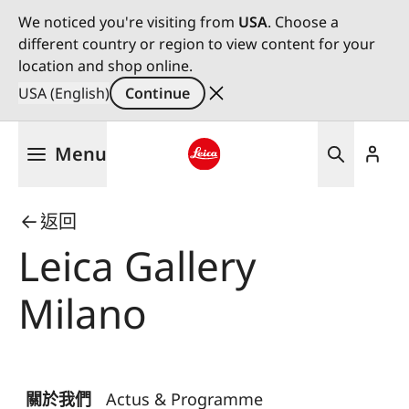
We noticed you're visiting from
USA
. Choose a
different country or region to view content for your
location and shop online.
USA (English)
Continue
Skip
Menu
to
main
Leica logo - Home
content
返回
Leica Gallery
Milano
關於我們
Actus & Programme