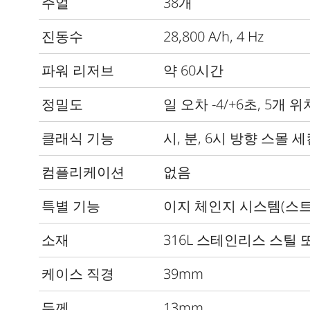
주얼
38개
진동수
28,800 A/h, 4 Hz
파워 리저브
약 60시간
정밀도
일 오차
-4/+6
초
, 5
개 위
클래식 기능
시
,
분
, 6
시 방향 스몰 
컴플리케이션
없음
특별 기능
이지 체인지 시스템
(
스트
소재
316L
스테인리스 스틸 
케이스 직경
39mm
두께
13mm