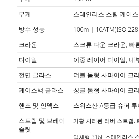
무게
스테인리스 스틸 케이스
방수 성능
100m | 10ATM(ISO 22
크라운
스크류 다운 크라운
,
빠른
다이얼
이중 레이어 다이얼
,
내부
전면 글라스
더블 돔형 사파이어 크
케이스백 글라스
싱글 돔형 사파이어 크
핸즈 및 인덱스
스위스산
A
등급 슈퍼 
스트랩 및 브레이
가황 처리된 러버 스트랩,
슬릿
일체형
316L
스테인리스 