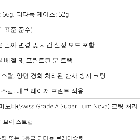
: 66g,
티타늄 케이스
: 52g
81
표준 준수
)
 날짜 변경 및 시간 설정 모드 포함
 베젤 및 프린트된 분 트랙
리스탈
,
양면 경화 처리된 반사 방지 코팅
리스탈
,
내부 레이저 프린트 적용
루미노바
(Swiss Grade A Super-LumiNova)
코팅 처리
 패브릭 스트랩
스틸 또는
5
등급 티타늄 브레이슬릿