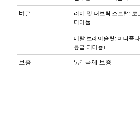
버클
러버 및 패브릭 스트랩
:
로
티타늄
메탈 브레이슬릿
:
버터플라
등급 티타늄
)
보증
5년 국제 보증