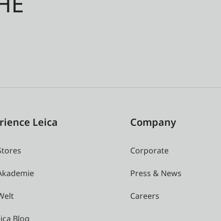
HE
rience Leica
Company
Stores
Corporate
 Akademie
Press & News
Welt
Careers
ica Blog