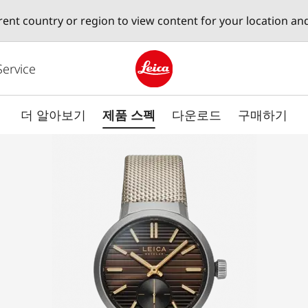
erent country or region to view content for your location an
Service
Leica logo - Home
더 알아보기
제품 스펙
다운로드
구매하기