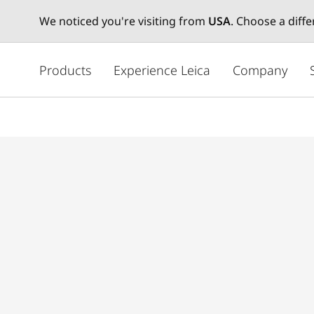
We noticed you're visiting from
USA
. Choose a diff
주
요
Products
Experience Leica
Company
콘
텐
츠
로
건
너
뛰
기