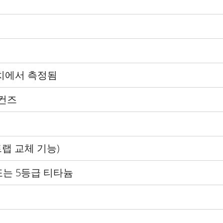
치에서 측정됨
세컨즈
랩 교체 기능
)
또는
5
등급 티타늄