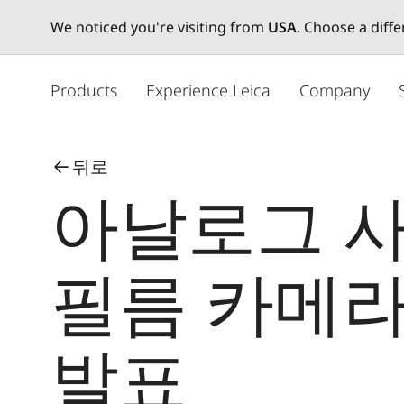
We noticed you're visiting from
USA
. Choose a diff
주
요
Products
Experience Leica
Company
콘
텐
츠
뒤로
로
아날로그 사
건
너
뛰
기
필름 카메라
발표