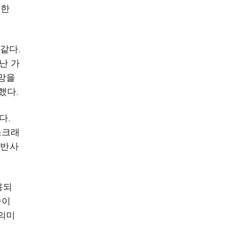
능한
 같다.
난 가
열망을
했다.
다.
스크래
저반사
용되
술이
 의미