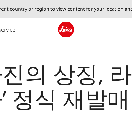
erent country or region to view content for your location an
Service
Leica logo - Home
진의 상징, 라
’ 정식 재발매