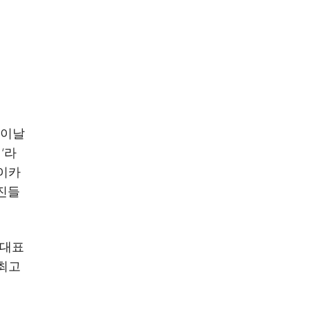
. 이날
‘라
라이카
사진들
 대표
최고