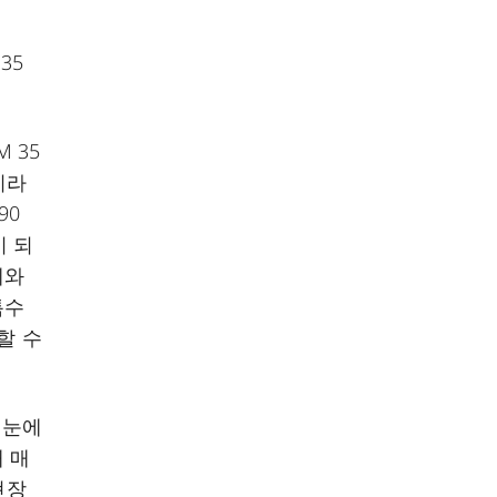
35
M 35
이라
90
이 되
케와
특수
할 수
 눈에
 매
현장