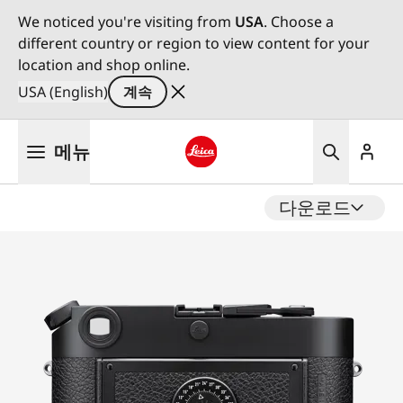
We noticed you're visiting from
USA
. Choose a
different country or region to view content for your
location and shop online.
USA (English)
계속
주
메뉴
요
콘
Leica logo - Home
텐
다운로드
츠
로
건
너
뛰
기