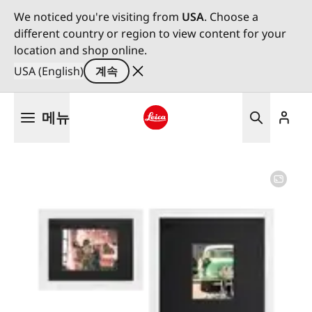
We noticed you're visiting from
USA
. Choose a
different country or region to view content for your
location and shop online.
USA (English)
계속
주
메뉴
요
콘
Leica logo - Home
텐
츠
로
건
너
뛰
기