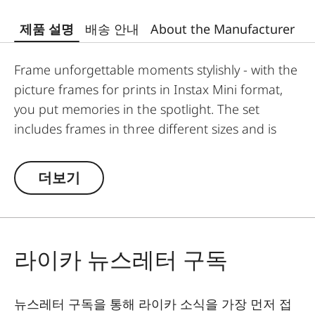
제품 설명
배송 안내
About the Manufacturer
Frame unforgettable moments stylishly - with the
picture frames for prints in Instax Mini format,
you put memories in the spotlight. The set
includes frames in three different sizes and is
available in the colours black, white, or natural.
The glass-free wooden frames are each
더보기
equipped with passepartouts featuring a subtle
Leica logo.
라이카 뉴스레터 구독
뉴스레터 구독을 통해 라이카 소식을 가장 먼저 접