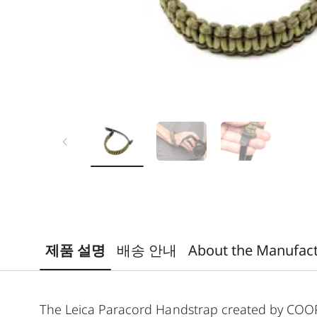
제품 설명
배송 안내
About the Manufac
The Leica Paracord Handstrap created by COOP