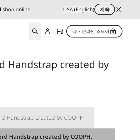
d shop online.
USA (English)
계속
국내 온라인 스토어
rd Handstrap created by
ord Handstrap created by COOPH
ord Handstrap created by COOPH,