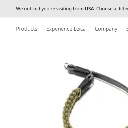
We noticed you're visiting from
USA
. Choose a diff
주
요
Products
Experience Leica
Company
콘
텐
츠
로
건
너
뛰
기