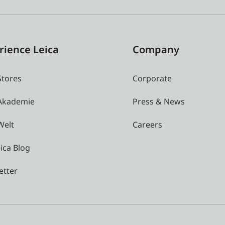
rience Leica
Company
Stores
Corporate
 Akademie
Press & News
Welt
Careers
ica Blog
etter