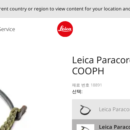
erent country or region to view content for your location an
Service
Leica logo - Home
Leica Paraco
COOPH
재료 번호 18891
선택:
Leica Parac
Leica Parac