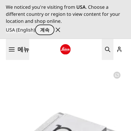
We noticed you're visiting from
USA
. Choose a
different country or region to view content for your
location and shop online.
USA (English)
계속
주
메뉴
요
콘
Leica logo - Home
텐
츠
로
건
너
뛰
기