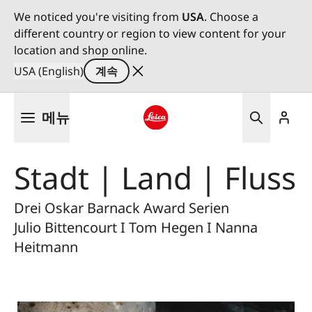
We noticed you're visiting from
USA
. Choose a
different country or region to view content for your
location and shop online.
USA (English)
계속
주
메뉴
요
콘
Leica logo - Home
텐
Stadt | Land | Fluss
츠
로
건
Drei Oskar Barnack Award Serien
너
Julio Bittencourt I Tom Hegen I Nanna
뛰
Heitmann
기