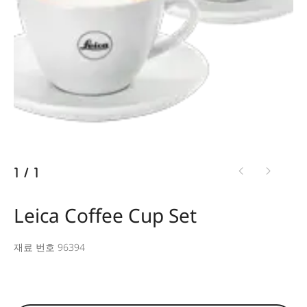
1
/
1
Leica Coffee Cup Set
재료 번호 96394