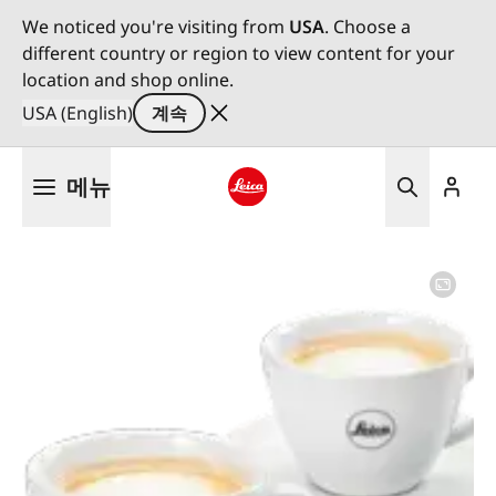
We noticed you're visiting from
USA
. Choose a
different country or region to view content for your
location and shop online.
USA (English)
계속
주
메뉴
요
콘
Leica logo - Home
텐
츠
로
건
너
뛰
기