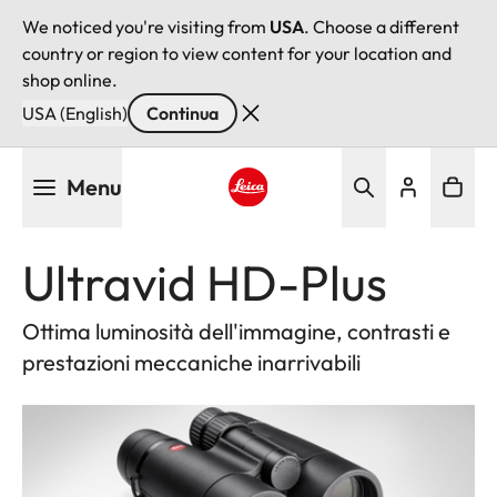
We noticed you're visiting from
USA
. Choose a different
country or region to view content for your location and
shop online.
USA (English)
Continua
Salta
Menu
al
contenuto
Leica logo - Home
principale
Ultravid HD-Plus
Ottima luminosità dell'immagine, contrasti e
prestazioni meccaniche inarrivabili