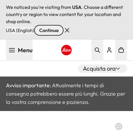
We noticed you're visiting from
USA
. Choose a different
country or region to view content for your location and
shop online.
USA (English)
Continua
Salta
Menu
al
contenuto
Leica logo - Home
principale
Acquista ora
Avviso importante:
Attualmente i tempi di
consegna potrebbero essere più lunghi. Grazie per
la vostra comprensione e pazienza.