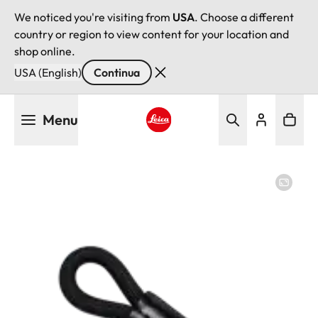
We noticed you're visiting from
USA
. Choose a different
country or region to view content for your location and
shop online.
USA (English)
Continua
Salta
Menu
al
contenuto
Leica logo - Home
principale