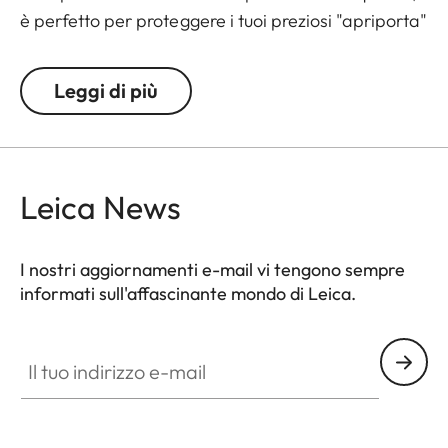
è perfetto per proteggere i tuoi preziosi "apriporta"
ed è facile da estrarre dalla borsa. Cucito con cura
a mano e con l'elegante goffratura Leica, sarà un
Leggi di più
fedele compagno per tutta la vita, tenendo le
chiavi al sicuro e assicurandoti di poter sempre
entrare dalla porta!
Leica News
I nostri aggiornamenti e-mail vi tengono sempre
informati sull'affascinante mondo di Leica.
Il tuo indirizzo e-mail