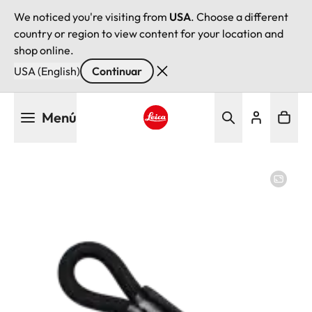
We noticed you're visiting from
USA
. Choose a different
country or region to view content for your location and
shop online.
USA (English)
Continuar
Pasar
Menú
al
contenido
Leica logo - Home
principal