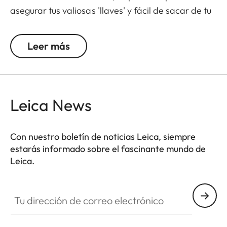
asegurar tus valiosas 'llaves' y fácil de sacar de tu
bolso. Cosido cuidadosamente a mano y con el
elegante relieve de Leica, será un compañero fiel
Leer más
para toda la vida: mantendrás tus llaves a salvo y
te asegurarás de que siempre puedas entrar por la
puerta.
Leica News
Con nuestro boletín de noticias Leica, siempre
estarás informado sobre el fascinante mundo de
Leica.
DLUX002
Tu dirección de correo electrónico