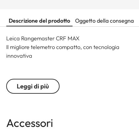
Descrizione del prodotto
Oggetto della consegna
Leica Rangemaster CRF MAX
Il migliore telemetro compatto, con tecnologia
innovativa
Il Leica Rangemaster CRF MAX stabilisce nuovi
standard per i più esigenti fra i cacciatori e i
Leggi di più
tiratori di precisione, che pretendono le massime
prestazioni in un design compatto. La tecnologia
più avanzata e la straordinaria qualità ottica sono
racchiuse in un involucro robusto e resistente alle
Accessori
intemperie, ideale per le condizioni di caccia più
difficili. Un innovativo display Active Matrix