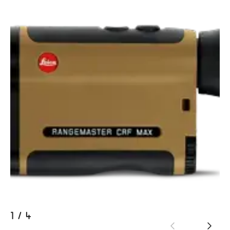
1
/
4