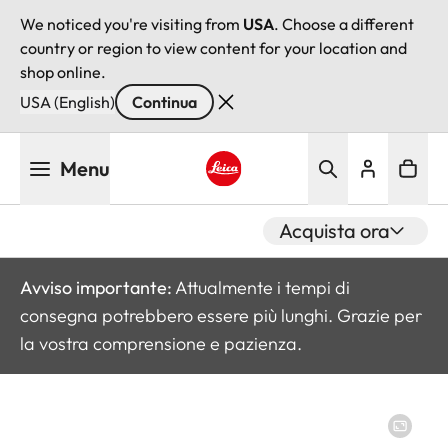
We noticed you're visiting from
USA
. Choose a different
country or region to view content for your location and
shop online.
USA (English)
Continua
Salta
Menu
al
contenuto
Leica logo - Home
principale
Acquista ora
Avviso importante:
Attualmente i tempi di
consegna potrebbero essere più lunghi. Grazie per
la vostra comprensione e pazienza.