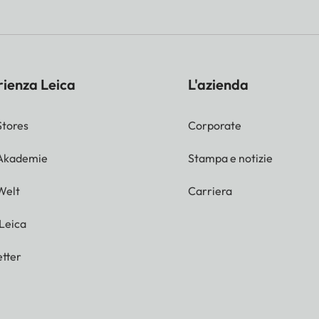
rienza Leica
L'azienda
Stores
Corporate
 Akademie
Stampa e notizie
Welt
Carriera
 Leica
tter