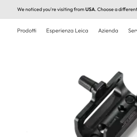
We noticed you're visiting from
USA
. Choose a differen
Salta
al
Prodotti
Esperienza Leica
Azienda
Ser
contenuto
principale