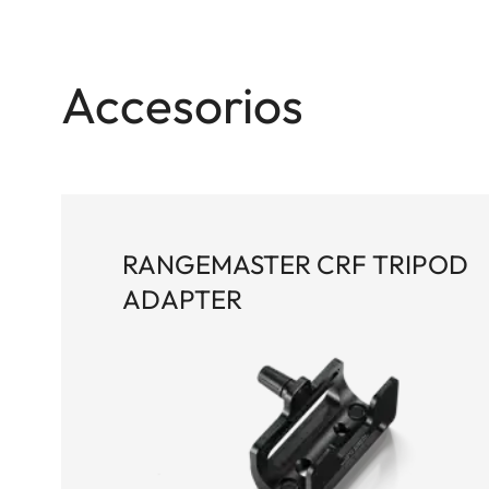
Los tres modos de blanco inteligente facilitan una
amplio abanico de situaciones: desde blancos d
Accesorios
claramente visibles o parcialmente tapados. Los
de una imagen detallada, con colores neutros e hi
múltiples opciones de conectividad, junto con la
ideal para la caza y el tiro modernos y profesiona
RANGEMASTER CRF TRIPOD
ADAPTER