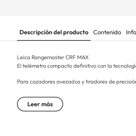
Descripción del producto
Contenido
Inf
Leica Rangemaster CRF MAX
El telémetro compacto definitivo con la tecnolo
Para cazadores avezados y tiradores de precisió
compacto, el Leica Rangemaster CRF MAX sienta
una excepcional calidad óptica van integradas en
Leer más
para soportar las condiciones de caza más rigur
activa aporta una luminosidad insuperable y opc
el software integrado Applied Ballistics Elite®, q
brinda soluciones balísticas precisas en tiempo r