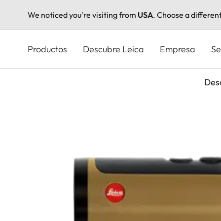
We noticed you're visiting from
USA
. Choose a differen
Pasar
al
Productos
Descubre Leica
Empresa
Se
contenido
principal
Des