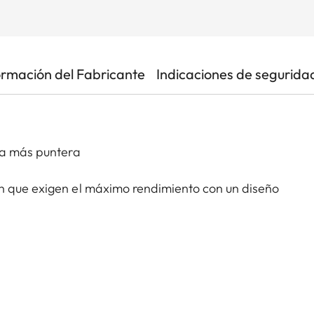
ormación del Fabricante
Indicaciones de segurida
gía más puntera
n que exigen el máximo rendimiento con un diseño
 nuevos precedentes. La tecnología más avanzada y
 una carcasa robusta y resistente a la intemperie
osas. Una revolucionaria pantalla MicroLED de matriz
iones de configuración individualizada, mientras que
ue incorpora "Análisis de probabilidades del disparo",
eal.