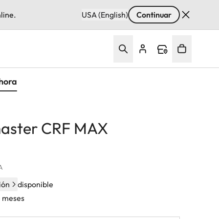
line.
USA (English)
Continuar
hora
master CRF MAX
VA
ión
disponible
4 meses