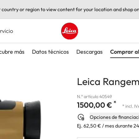
t country or region to view content for your location and shop on
rvicio
Leica logo - Home
cubre más
Datos técnicos
Descargas
Comprar a
Leica Range
N.º artículo 40549
*
1500,00 €
* incl. I
Opciones de financiac
Ej. 62,50 € / mes durante 2