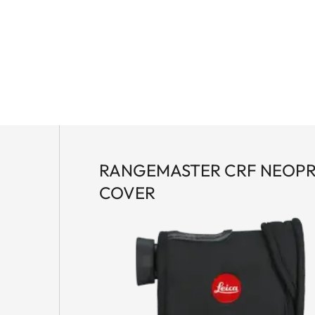
 telemetría de alta fiabilidad y precisión en un
e reducido tamaño o cercanos hasta blancos
 componentes ópticos de alta calidad son garantía
pernítida. Gracias a la función Bluetooth® y a las
 app Leica Ballistics, el CRF MAX es el acompañante
les.
RANGEMASTER CRF NEOP
COVER