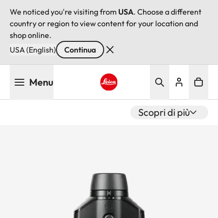
We noticed you're visiting from
USA
. Choose a different
country or region to view content for your location and
shop online.
USA (English)
Continua
Salta
Menu
al
contenuto
Leica logo - Home
principale
Scopri di più