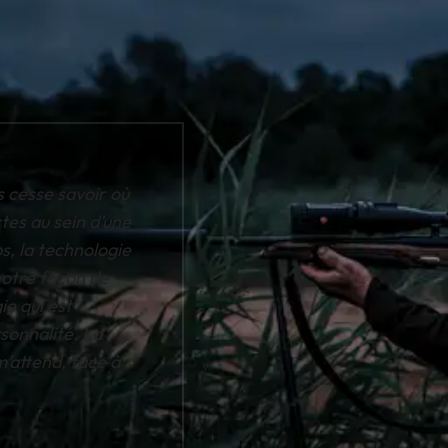
 cesse savoir où
tes au sein d’une
s, la technologie
 notre façon de
ie qui est
sonnalité. La
’attend, face à