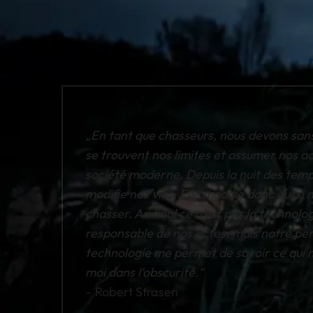
„En tant que chasseurs, nous devons sans
se trouvent nos limites et assumer nos ac
société moderne. Depuis la nuit des temp
modifie nos vies. Elle modifie donc aussi
chasser. Au final ce n’est pas la technolog
responsable de nos actes, mais notre per
technologie me permet de savoir ce qui m
moi dans l‘obscurité.“
– Robert Strasen