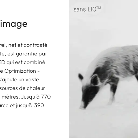
 image
l, net et contrasté
ste, est garantie par
RED qui est combiné
ge Optimization -
’ajoute un vaste
sources de chaleur
10 mètres. Jusqu‘à 770
urce et jusqu’à 390