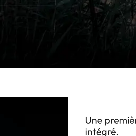
Une premièr
intégré.