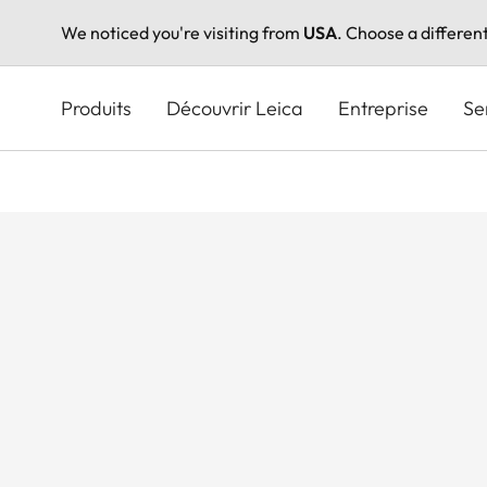
We noticed you're visiting from
USA
. Choose a differen
Aller
au
Produits
Découvrir Leica
Entreprise
Se
contenu
principal