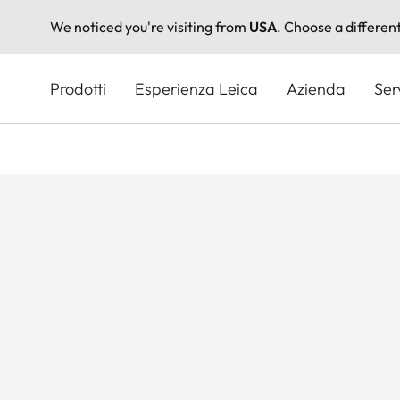
We noticed you're visiting from
USA
. Choose a differen
Salta
al
Prodotti
Esperienza Leica
Azienda
Ser
contenuto
principale