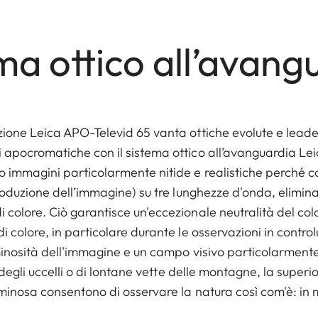
a ottico all’avang
zione Leica APO-Televid 65 vanta ottiche evolute e leade
 apocromatiche con il sistema ottico all’avanguardia Le
o immagini particolarmente nitide e realistiche perché 
produzione dell’immagine) su tre lunghezze d'onda, elimin
 colore. Ciò garantisce un'eccezionale neutralità del co
 colore, in particolare durante le osservazioni in control
minosità dell'immagine e un campo visivo particolarmente e
e degli uccelli o di lontane vette delle montagne, la super
uminosa consentono di osservare la natura così com'è: in 