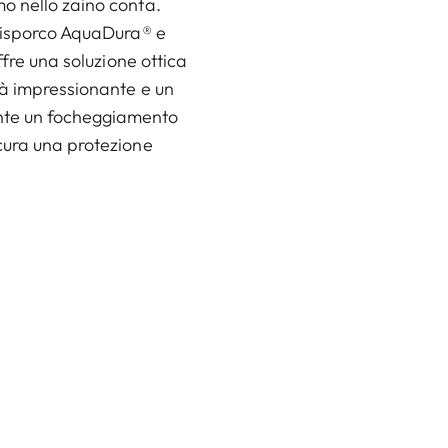
o nello zaino conta.
ntisporco AquaDura® e
ffre una soluzione ottica
tà impressionante e un
nte un focheggiamento
cura una protezione