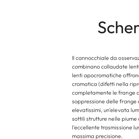
Schem
Il cannocchiale da osserva
combinano collaudate lenti
lenti apocromatiche offron
cromatica (difetti nella ri
completamente le frange di
soppressione delle frange di
elevatissimi, un'elevata lu
sottili strutture nelle pium
l'eccellente trasmissione l
massima precisione.