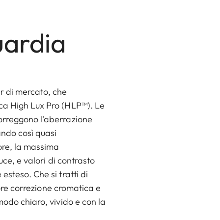
uardia
r di mercato, che
ica High Lux Pro (HLP™). Le
correggono l'aberrazione
ando così quasi
lore, la massima
uce, e valori di contrasto
steso. Che si tratti di
iore correzione cromatica e
modo chiaro, vivido e con la