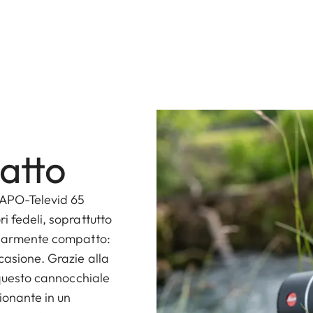
atto
a APO-Televid 65
i fedeli, soprattutto
colarmente compatto:
casione. Grazie alla
, questo cannocchiale
ionante in un