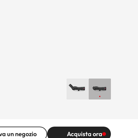
va un negozio
Acquista ora