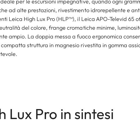
 ideale per le escursioni impegnative, quando ogni gramm
che ad alte prestazioni, rivestimento idrorepellente e a
lenti Leica High Lux Pro (HLP™), il Leica APO-Televid 65 o
eutralità del colore, frange cromatiche minime, luminosi
ente ampio. La doppia messa a fuoco ergonomica conse
a compatta struttura in magnesio rivestita in gomma assi
rtevole.
h Lux Pro in sintesi