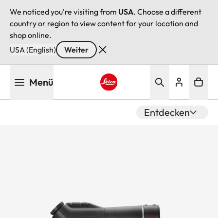
We noticed you're visiting from
USA
. Choose a different
country or region to view content for your location and
shop online.
USA (English)
Weiter
Direkt
Menü
zum
Inhalt
Leica logo - Home
Entdecken