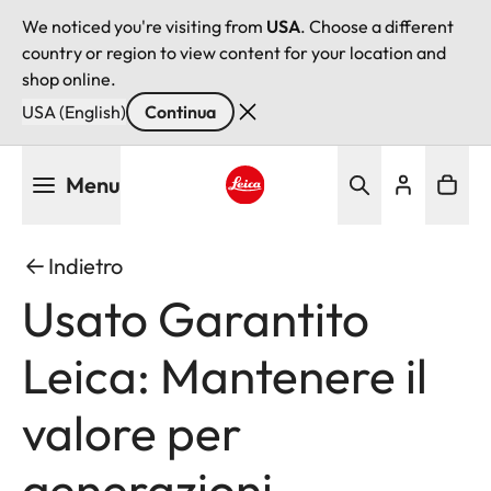
We noticed you're visiting from
USA
. Choose a different
country or region to view content for your location and
shop online.
USA (English)
Continua
Salta
Menu
al
contenuto
Leica logo - Home
principale
Indietro
Usato Garantito
Leica: Mantenere il
valore per
generazioni