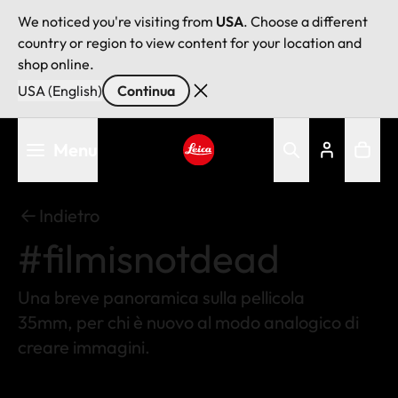
We noticed you're visiting from
USA
. Choose a different
country or region to view content for your location and
shop online.
USA (English)
Continua
Salta
Menu
al
contenuto
Leica logo - Home
principale
Indietro
#filmisnotdead
Una breve panoramica sulla pellicola
35mm, per chi è nuovo al modo analogico di
creare immagini.