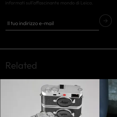
informati sull'affascinante mondo di Leica.
FILM001
Il tuo indirizzo e-mail
Related