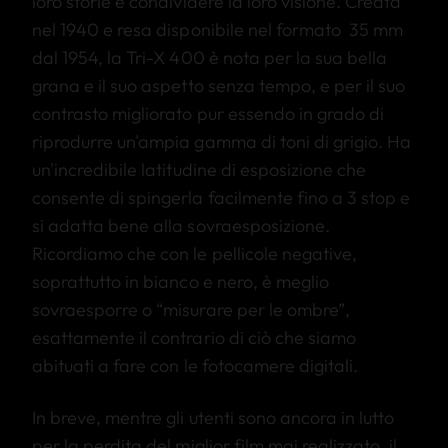
loro storie e condividere la loro visione. Creata
nel 1940 e resa disponibile nel formato 35 mm
dal 1954, la Tri-X 400 è nota per la sua bella
grana e il suo aspetto senza tempo, e per il suo
contrasto migliorato pur essendo in grado di
riprodurre un'ampia gamma di toni di grigio. Ha
un'incredibile latitudine di esposizione che
consente di spingerla facilmente fino a 3 stop e
si adatta bene alla sovraesposizione.
Ricordiamo che con le pellicole negative,
soprattutto in bianco e nero, è meglio
sovraesporre o “misurare per le ombre”,
esattamente il contrario di ciò che siamo
abituati a fare con le fotocamere digitali.
In breve, mentre gli utenti sono ancora in lutto
per la perdita del miglior film mai realizzato, il