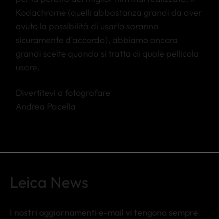
Kodachrome (quelli abbastanza grandi da aver
avuto la possibilità di usarlo saranno
sicuramente d'accordo), abbiamo ancora
grandi scelte quando si tratta di quale pellicola
usare.
Divertitevi a fotografare
Andrea Pacella
Leica News
I nostri aggiornamenti e-mail vi tengono sempre