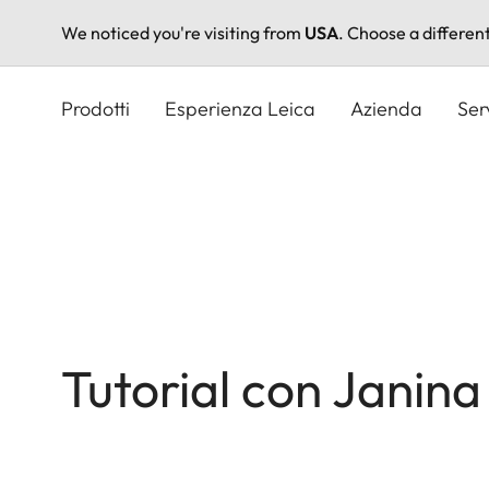
We noticed you're visiting from
USA
. Choose a differen
Salta
al
Prodotti
Esperienza Leica
Azienda
Ser
contenuto
principale
Tutorial con Janin