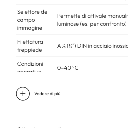
Selettore del
Permette di attivale manualm
campo
luminose (es. per confronto)
immagine
Filettatura
A ¼ (¼") DIN in acciaio inossi
treppiede
Condizioni
0–40 °C
operative
Interfacce
Slitta accessori ISO con conta
come accessorio)
Vedere di più
Dimensioni
(larghezza x
circa 139 x 38,5 x 80mm
profondità x