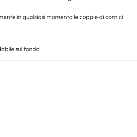
ente in qualsiasi momento le coppie di cornici
dabile sul fondo
tti aggiuntivi per mirino Leica Visoflex (disponibile